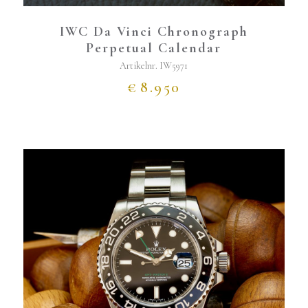
IWC Da Vinci Chronograph
Perpetual Calendar
Artikelnr.
IW5971
€
8.950