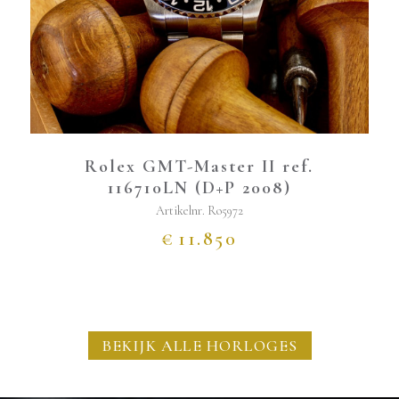
Rolex GMT-Master II ref.
116710LN (D+P 2008)
Artikelnr.
Ro5972
€
11.850
BEKIJK ALLE HORLOGES