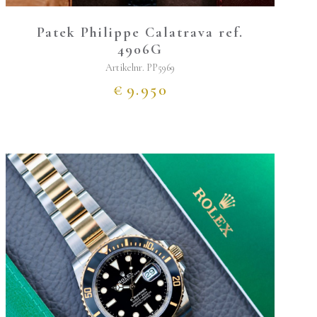
Patek Philippe Calatrava ref.
4906G
Artikelnr.
PP5969
€
9.950