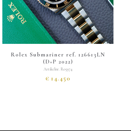
Rolex Submariner ref. 126613LN
(D+P 2022)
Artikelnr.
Ro5974
€
14.450