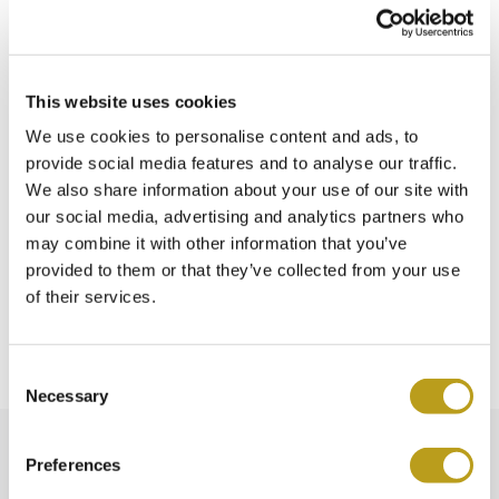
versendet und die Versandkosten betragen 20 Euro.
Versand ins Ausland bei Bestellungen unter 500 Euro
This website uses cookies
Ihre Bestellung wird innerhalb von 24 Stunden nach
Zahlungseingang versandt, und die Versandkosten betragen
We use cookies to personalise content and ads, to
35 Euro für EU-Länder und 99 Euro für Nicht-EU-Länder.
provide social media features and to analyse our traffic.
We also share information about your use of our site with
Voraussichtliche Lieferzeiten für Ihre Bestellung:
our social media, advertising and analytics partners who
may combine it with other information that you’ve
Niederlande - innerhalb von 1 bis 2 Arbeitstagen.
provided to them or that they’ve collected from your use
Belgien/Deutschland/Frankreich - 1 bis 2 Arbeitstage.
of their services.
Andere EU-Länder - 1 bis 3 Arbeitstage.
Außerhalb der EU - etwa 1 Woche.
C
Necessary
o
n
s
Preferences
e