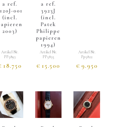
a ref.
a ref.
120J-001
3923J
(incl.
(incl.
papieren
Patek
2003)
Philippe
papieren
1994)
Artikel Nr.
Artikel Nr.
Artikel Nr.
PP5893
PP5835
Pp5822
€
18.750
€
15.500
€
9.950