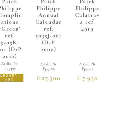
Patek
Patek
Patek
Philippe
Philippe
Philippe
Complic
Annual
Calatrav
ations
Calendar
a ref.
‘Green’
ref.
4919
ref.
5035J-001
5205R-
(D+P
011 (D+P
2000)
2022)
Artikel Nr.
Artikel Nr.
Artikel Nr.
Pp5496
Pp5486
Pp5432
RESERVI
€
27.500
€
7.950
ERT