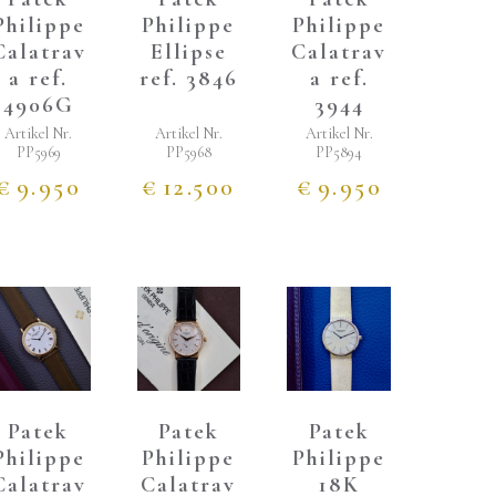
Philippe
Philippe
Philippe
Calatrav
Ellipse
Calatrav
a ref.
ref. 3846
a ref.
4906G
3944
Artikel Nr.
Artikel Nr.
Artikel Nr.
PP5969
PP5968
PP5894
€
9.950
€
12.500
€
9.950
Patek
Patek
Patek
Philippe
Philippe
Philippe
Calatrav
Calatrav
18K