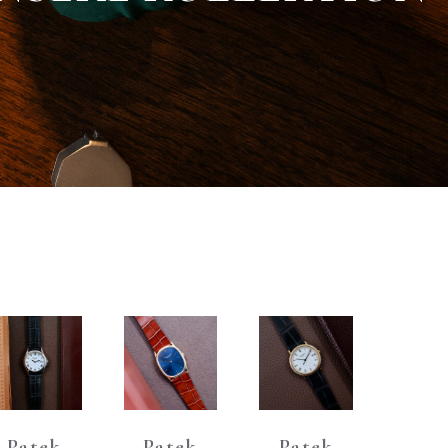
Patek
Patek
Patek