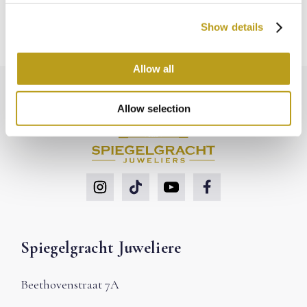
halten, und Reservierungen können nur telefonisch
Lesen Sie die Bedingungen hier
c
vorgenommen werden.
Show details
t
i
Sie sind herzlich eingeladen, das Produkt in unserem
o
Allow all
Geschäft in Amsterdam zu besichtigen. Natürlich
n
können Sie es auch direkt online bestellen.
Allow selection
Zum Buchen anrufen:
020-4221015
Spiegelgracht Juweliere
Beethovenstraat 7A