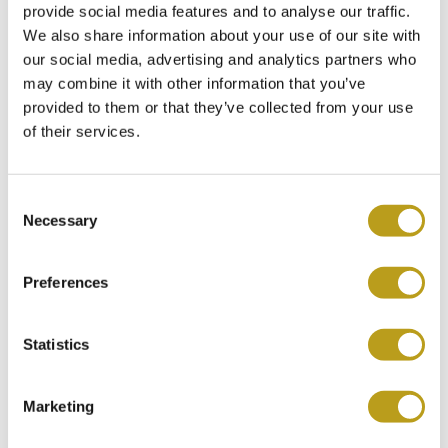
Geleverd op een lederen band met een gesp.
provide social media features and to analyse our traffic.
We also share information about your use of our site with
Die Uhr (Referenznummer 2413) wird mit einer Luxusbox
our social media, advertising and analytics partners who
und einem Zertifikat aus unserem Shop geliefert.
may combine it with other information that you’ve
provided to them or that they’ve collected from your use
INKLUSIVE 3 JAHRE GARANTIE
of their services.
VOLLSTÄNDIG GEWARTET
C
ROLEX INZAHLUNGNAHME-
Necessary
o
GARANTIE
n
Cartier Tank Must XL ref. 2413
s
Preferences
Bei Spiegelgracht Juweliers in Amsterdam ist es möglich,
Artikel Nr. 5766
e
Ihre ROLEX-Uhr nach 5 Jahren für den auf dem Kassenbon
n
Möchten Sie dieses Produkt
angegebenen Betrag, abzüglich der Servicegebühr, wieder
t
Statistics
umzutauschen, wenn Sie eine neue Uhr bei uns kaufen. Auf
reservieren?
S
diese Weise ermöglichen wir es Ihnen, Ihre Uhrensammlung
e
Marketing
weiter auszubauen!
l
Wir können es maximal 2 Stunden auseinander
e