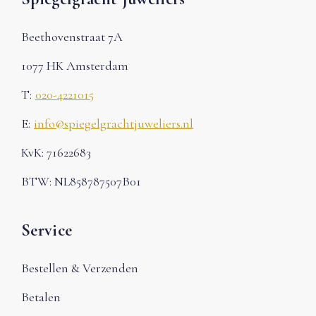
Beethovenstraat 7A
1077 HK Amsterdam
T:
020-4221015
E:
info@spiegelgrachtjuweliers.nl
KvK: 71622683
BTW: NL858787507B01
Service
Bestellen & Verzenden
Betalen