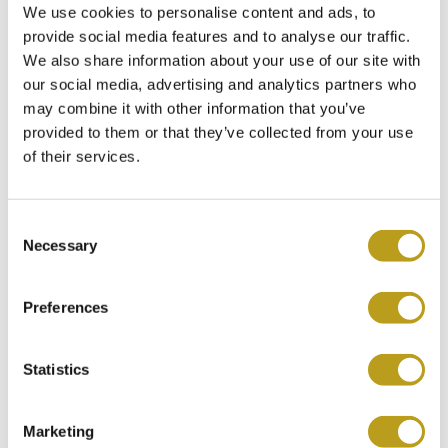
valt. Het is een ‘Small Model’, de afmetingen van de kast
We use cookies to personalise content and ads, to
zijn 19 x 34mm. Het horloge is voorzien van de
provide social media features and to analyse our traffic.
karakteristieke achtzijdige kroon, bezet met een saffier
We also share information about your use of our site with
geslepen in cabochon- vorm. De wijzerplaat is wit met
our social media, advertising and analytics partners who
zwarte Romeinse cijfers en geblauwde stalen zwaardwijzers.
may combine it with other information that you’ve
provided to them or that they’ve collected from your use
Het horloge wordt aangedreven door een quartz uurwerk.
of their services.
Geleverd op een 18- karaats witgouden armband met een
verborgen vouwsluiting.
C
INCLUSIEF 3 JAAR GARANTIE
Necessary
o
GEHEEL GESERVICED
n
s
Cartier Tank Américaine 18K ref. 1713
Preferences
ROLEX INRUIL GARANTIE
e
Artikelnr. Ca5824
n
Wilt u dit product
t
Statistics
Bij Spiegelgracht Juweliers in Amsterdam is het mogelijk
S
om uw ROLEX horloge na 5 jaar weer in te ruilen voor het
reserveren?
e
aankoopbedrag vermeld op uw aankoopbon, minus de
Marketing
l
servicekosten, als u een nieuw horloge bij ons koopt. Zo