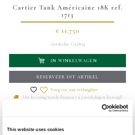
Cartier Tank Américaine 18K ref.
1713
€
11.750
Artikelnr.
Ca5824
IN WINKELWAGEN
RESERVEER DIT ARTIKEL
Voeg toe aan verlanglijst
Uw levering wordt binnen 1 á 2 werkdagen bezorgd
De Tank Américaine is een variatie op de originele Tank uit
1917, maar met een langgerekte vorm. Dit model is
uitgevoerd in 18- karaats witgoud. De kast is rechthoekig
This website uses cookies
maar licht gebogen, waardoor hij ergonomisch om de pols