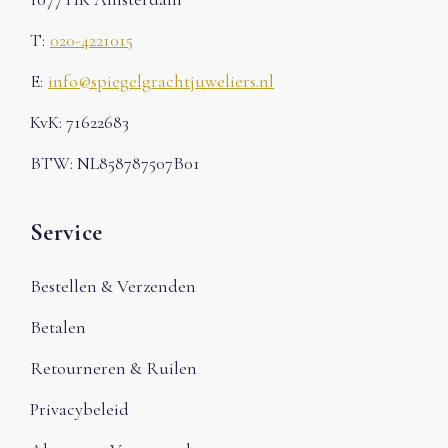
T:
020-4221015
E:
info@spiegelgrachtjuweliers.nl
KvK: 71622683
BTW: NL858787507B01
Service
Bestellen & Verzenden
Betalen
Retourneren & Ruilen
Privacybeleid