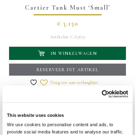
Cartier Tank Must ‘Small’
€
3.150
Artikelnr.
CA5672
IN WINKELWAGEN
RESERVEER DIT ARTIKEL
Voeg toe aan verlanglijst
Uw levering wordt binnen 1 á 2 werkdagen bezorgd
Eigenschappen
Vergulde (vermeil) horlogekast met een afmeting van 20 x
This website uses cookies
28mm. Zeer elegante ivoorkleurige wijzerplaat met blauwe
We use cookies to personalise content and ads, to
zwaardwijzers. Kroon met een blauwe spinel. Mineraal glas.
provide social media features and to analyse our traffic.