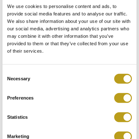
35mm. Het horloge bevat een Cartier Quartz uurwerk. De
We use cookies to personalise content and ads, to
kenmerkende Cartier details zijn: zilverwitte wijzerplaat
provide social media features and to analyse our traffic.
met de bekende zwarte Romeinse cijfers, geblauwde stalen
We also share information about your use of our site with
zwaardvormige wijzers en de gekraalde kroon bezet met
our social media, advertising and analytics partners who
saffier. Geleverd op een elegante lederen band met een 18-
may combine it with other information that you’ve
karaats geelgouden doornsluiting.
provided to them or that they’ve collected from your use
of their services.
Dit horloge dateert uit 2016 en wordt geleverd met de
originele documentatie van Cartier.
C
INCLUSIEF 3 JAAR GARANTIE
Necessary
o
GEHEEL GESERVICED
n
Cartier Tank Solo 'Large' ref. 2742 (incl. Cartier papieren
s
Preferences
2016)
ROLEX INRUIL GARANTIE
e
Artikelnr. Ca5807
n
t
Statistics
Wilt u dit product
Bij Spiegelgracht Juweliers in Amsterdam is het mogelijk
S
om uw ROLEX horloge na 5 jaar weer in te ruilen voor het
reserveren?
e
aankoopbedrag vermeld op uw aankoopbon, minus de
Marketing