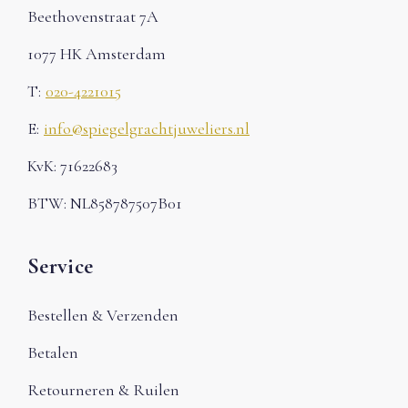
Beethovenstraat 7A
1077 HK Amsterdam
T:
020-4221015
E:
info@spiegelgrachtjuweliers.nl
KvK: 71622683
BTW: NL858787507B01
Service
Bestellen & Verzenden
Betalen
Retourneren & Ruilen