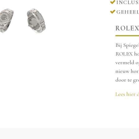
INCLUS
reserveren kan alleen t
GEHEEL
U bent van harte welkom om
ROLEX
komen bekijken in onze wink
Bij Spieg
Natuurlijk kunt u het ook direc
ROLEX hor
16200 (incl.
vermeld o
Bel om te reserveren:
 2010)
nieuw hor
5516
door te gr
Lees hier