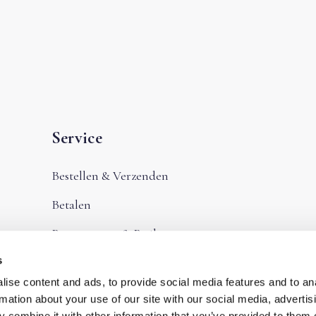
Service
Bestellen & Verzenden
Betalen
Retourneren & Ruilen
s
Privacybeleid
ise content and ads, to provide social media features and to an
Algemene Voorwaarden
rmation about your use of our site with our social media, advertis
 combine it with other information that you’ve provided to them o