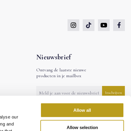
Nieuwsbrief
Ontvang de laatste nieuwe
producten in je mailbox
Allow all
alyse our
ing and
Allow selection
r that