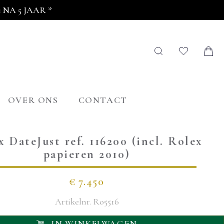
NA 5 JAAR *
OVER ONS
CONTACT
x DateJust ref. 116200 (incl. Rolex
papieren 2010)
€
7.450
Artikelnr.
Ro5516
IN WINKELWAGEN