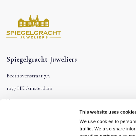
Spiegelgracht Juweliers
Beethovenstraat 7A
1077 HK Amsterdam
T:
020-4221015
This website uses cookie
E:
info@spiegelgrachtjuweliers.nl
We use cookies to personal
KvK: 71622683
traffic. We also share info
analytics partners who may