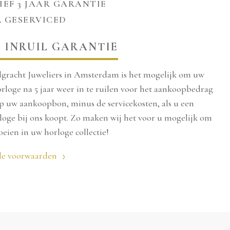
IEF 3 JAAR GARANTIE
elefonisch.
 GESERVICED
 het product te
 INRUIL GARANTIE
el in Amsterdam.
elgracht Juweliers in Amsterdam is het mogelijk om uw
t online bestellen.
loge na 5 jaar weer in te ruilen voor het aankoopbedrag
p uw aankoopbon, minus de servicekosten, als u een
020-4221015
loge bij ons koopt. Zo maken wij het voor u mogelijk om
oeien in uw horloge collectie!
 de voorwaarden