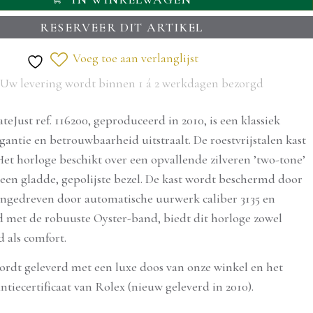
RESERVEER DIT ARTIKEL
Voeg toe aan verlanglijst
Uw levering wordt binnen 1 á 2 werkdagen bezorgd
eJust ref. 116200, geproduceerd in 2010, is een klassiek
gantie en betrouwbaarheid uitstraalt. De roestvrijstalen kast
t horloge beschikt over een opvallende zilveren ’two-tone’
 een gladde, gepolijste bezel. De kast wordt beschermd door
Aangedreven door automatische uurwerk caliber 3135 en
 met de robuuste Oyster-band, biedt dit horloge zowel
 als comfort.
reserveren?
ordt geleverd met een luxe doos van onze winkel en het
ntiecertificaat van Rolex (nieuw geleverd in 2010).
 apart houden, en