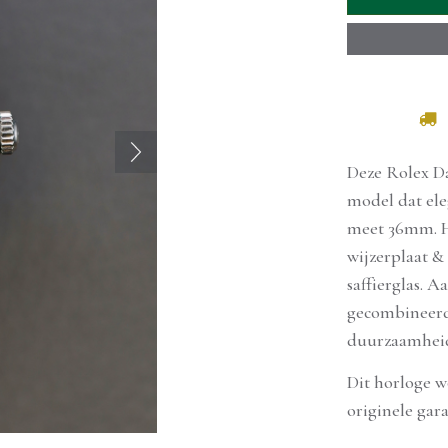
Deze Rolex Dat
model dat ele
meet 36mm. He
wijzerplaat &
saffierglas. 
gecombineerd
duurzaamheid
Wilt u dit product 
Dit horloge w
originele gara
We kunnen het maximaal 2 uur