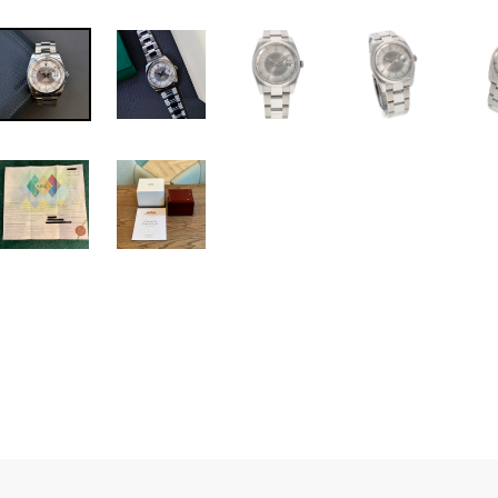
Rolex DateJust ref. 1
Rolex papieren
Artikelnr. Ro