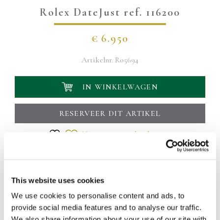
Rolex DateJust ref. 116200
€
6.950
Artikelnr.
Ro5694
IN WINKELWAGEN
RESERVEER DIT ARTIKEL
Voeg toe aan verlanglijst
Uw levering wordt binnen 1 á 2 werkdagen bezorgd
Deze Rolex DateJust ref. 116200 is een klassiek model dat
elegantie en betrouwbaarheid uitstraalt. De roestvrijstalen
This website uses cookies
kast meet 36mm. Het horloge beschikt over een opvallende
We use cookies to personalise content and ads, to
witte Romeinse wijzerplaat & een gladde bezel. De kast
provide social media features and to analyse our traffic.
wordt beschermd door saffierglas. Aangedreven door
We also share information about your use of our site with