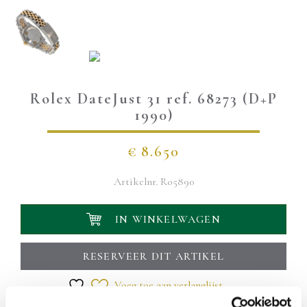
Rolex DateJust 31 ref. 68273 (D+P
1990)
€
8.650
Artikelnr.
Ro5890
IN WINKELWAGEN
RESERVEER DIT ARTIKEL
Voeg toe aan verlanglijst
Uw levering wordt binnen 1 á 2 werkdagen bezorgd