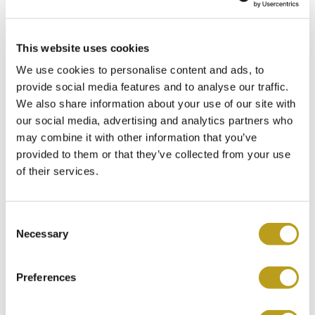
Ref. 68273 is een zeer populaire ‘neo-vintage’ klassieker, dat
onder de categorie ‘mid-size’ valt. Het horloge heeft een
This website uses cookies
kastdiameter van 31mm, wat het de perfecte tussenmaat
We use cookies to personalise content and ads, to
maakt binnen de DateJust familie. Dit model is uitgevoerd
provide social media features and to analyse our traffic.
in robuust roestvrij staal en elegant 18k geelgoud. De
We also share information about your use of our site with
gekartelde lunette zorgt voor de herkenbare uitstraling en
our social media, advertising and analytics partners who
prachtige lichtreflecties. Het horloge is voorzien van zwarte
may combine it with other information that you’ve
wijzerplaat met opgelegde geelgouden indexen. Binnenin
provided to them or that they’ve collected from your use
tikt het betrouwbare automatische kaliber 2135. Geleverd
of their services.
op de iconische staal/gouden Jubilee-band.
Dit horloge wordt geleverd met de originele doos en
C
documentatie van Rolex uit 1990.
Necessary
o
INCLUSIEF 3 JAAR GARANTIE
n
s
Rolex DateJust 31 ref. 68273 (D+P 1990)
GEHEEL GESERVICED
Preferences
e
Artikelnr. Ro5890
n