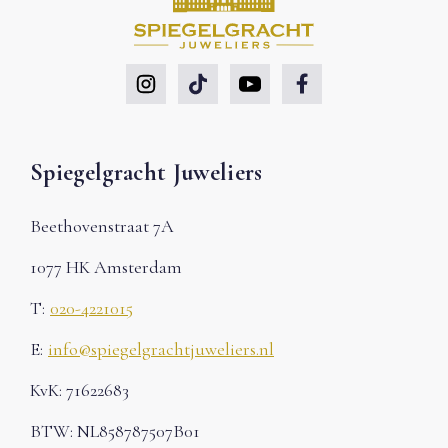
Spiegelgracht Juweliers
Beethovenstraat 7A
1077 HK Amsterdam
T:
020-4221015
E:
info@spiegelgrachtjuweliers.nl
KvK: 71622683
BTW: NL858787507B01